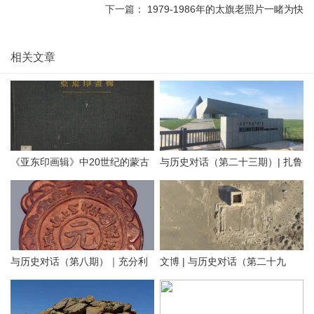
下一篇：
1979-1986年的太旗老照片一睹为快
相关文章
《亚东印画辑》中20世纪的蒙古
与历史对话（第二十三期）| 扎鲁
地方老照片（附AI彩色复原）
特旗南宝力皋吐博物馆
与历史对话（第八期）｜充分利
文博 | 与历史对话（第二十九
用内蒙古元代文化遗产资源，铸
期）留住历史根脉 传承中华文明
牢中华民族共同体意识
——走进阿拉善