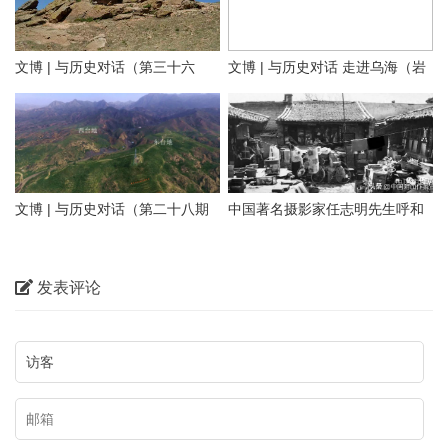
文博 | 与历史对话（第三十六
文博 | 与历史对话 走进乌海（岩
文化是一个国家、一个民族的灵
期）探寻隆盛庄“大明洪武二十九
画长城遗址篇）
魂。中华文化悠久的历史，积淀
年”石刻 见证乌兰察布修筑最早
着中华民族最深沉的精神追求，
01 岩画
的明代长城
代表着中华民族独特的精神标
识。在乌海这片热土上，既有优
文博 | 与历史对话（第二十八期
中国著名摄影家任志明先生呼和
乌海桌子山岩画群位于在鄂尔多
美的自然风光，也有多彩的历史
上）正北山河——包头历史文物
浩特老照片100图（五）大宅小
斯市鄂托克旗与乌海市海勃湾区
文化。本期【与历史对话】节目
概览
院
交界处的桌子山山沟的悬崖峭壁
发表评论
我们走进乌海，对话内蒙古乌海
和沟畔石灰岩磐石上，主要包括
市文化广电事业发展中心（市文
召烧沟岩画、雀尔沟岩画、苦菜
物保护中心）副主任、文博研究
沟岩画、乌兰布拉格岩画、摩儿
员武俊生，为您讲述乌海岩画、
沟岩画、苏白音沟岩画、小摩尼
长城、遗址遗迹，从不同视角带
沟岩画等。岩画地点约二十余