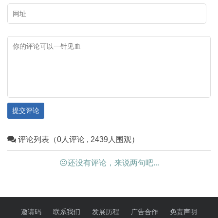
您领略乌海市独具特色的文化资
处，二千五百余个单体画面。岩
源，与大家一起探寻这座城市文
画比较均匀地散布在桌子山山脉
化基因的魅力。
的山沟磐石上，而且从技法、风
格、内容上看，属于两个时期。
有岩画分布的地方，图案十分密
集，各个图形密密麻麻连成一
片。各个图形尽管磨刻的沟槽很
提交评论
深，有的深达 3厘米以上，但由
评论列表（0人评论 , 2439人围观）
于风蚀雨淋等大自然的破坏，有
些图形已看不清晰。这些岩画的
☹还没有评论，来说两句吧...
刻画题材以人面像、动物、狩
猎、舞蹈、骑士、星像、符号等
内容为主，每幅岩画都单独成
邀请码
联系我们
发展历程
广告合作
免责声明
画，形态各异。岩画在地域上与