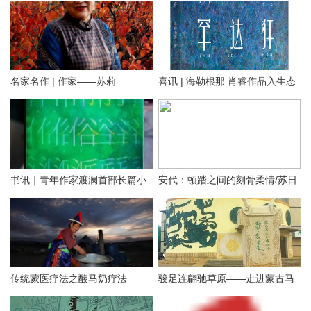
名家名作 | 作家——苏莉
喜讯 | 海勒根那 肖睿作品入生态
文学双年奖提名
书讯｜青年作家渡澜首部长篇小
安代：顿踏之间的刻骨柔情/苏日
说《常俗派》出版发行
塔拉图/
传统蒙医疗法之酸马奶疗法
骏足连翩驰草原——走进蒙古马
文化博物馆