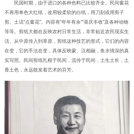
民国时期，由于进口的各种色料已比较齐全。民间窗花
不再用单色大红纸，改用较柔软的白纸，用刀刻或用剪子
剪。土话“点窗花”。内容有“年年有余”“喜庆丰收”及各种动物
等等。剪纸大都在反映农村日常生活，非常贴近农民现实生
活。从中原传入到草原，剪纸这种技艺的形式，它们的内容
在变，它的手法在变，具体反映蒙、汉相融，鱼水情深的真
实写照。民间剪纸扎根于民间，流传于民间，土生土长，土
香土色，永远散发着艺术的芬芳。