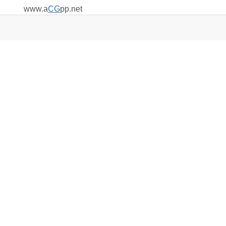
www.a
CG
pp.net
Inner Mongolia Reily Brand Design Co., Ltd.
☆
赞
0
踩
0
打赏
收藏
0
版权声明
本文仅代表作者观点，不代表本站立场。
本文系作者授权发表，未经许可，不得转载。
本文链接：
http://www.mgl9.com/post/5795.html