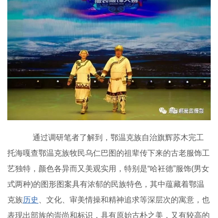
通过调研笔者了解到，鄂温克族自治旗辉苏木完工
托海嘎查鄂温克族牧民乌仁巴图的祖辈传下来的古老服饰工
艺独特，颜色各异而又美观实用，特别是“哈衽德”服饰(男女
式两种)的图形图案具有浓郁的民族特色，其中蕴藏着鄂温
克族
历史
、文化、审美情操和精神追求等深层次的寓意，也
表现出部族的崇尚和标识，具有原始古朴之美，又有较高的