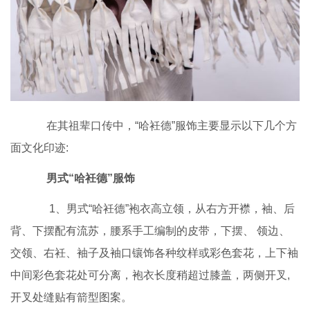
在其祖辈口传中，“哈衽德”服饰主要显示以下几个方
面文化印迹:
男式“哈衽德”服饰
1、男式“哈衽德”袍衣高立领，从右方开襟，袖、后
背、下摆配有流苏，腰系手工编制的皮带，下摆、 领边、
交领、右衽、袖子及袖口镶饰各种纹样或彩色套花，上下袖
中间彩色套花处可分离，袍衣长度稍超过膝盖，两侧开叉,
开叉处缝贴有箭型图案。