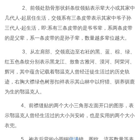
2、前领处肋骨形状斜条纹领贴表示辈大小或其家中
几代人-起居住生活，交领系有三条皮带表示其家中爷子孙
三代人-起生活，即:系有三条皮带的是爷爷辈，系两条皮带
的是父辈，系一条皮带的是孙子辈，数量越多辈位越大。
3、从左肩部、交领底边至右衽的黑、蓝、棕、绿、
红五色条纹分别表示黑龙江、敖鲁古雅河、漠河、阿荣河、
辉河，其中蕴含记载着鄂温克人曾经迁徒生活过的历史轨
迹，右胸大襟绿色树形扣袢表示其山林中以狩猎、驯养驯鹿
为生的鄂温克人。
4、前襟缝贴的两个大小三角形左面开口的图形，表
示鄂温克人曾经生活过的大小兴安岭，也是实用的两个大小
衣兜。
5、袍衣后背的小圆铜
萨满
镜、图纹、流苏数量等表