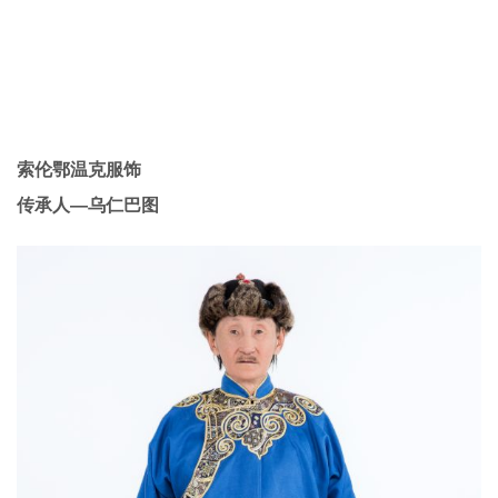
索伦鄂温克服饰
传承人—乌仁巴图