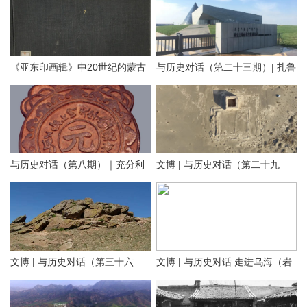
《亚东印画辑》中20世纪的蒙古
与历史对话（第二十三期）| 扎鲁
地方老照片（附AI彩色复原）
特旗南宝力皋吐博物馆
与历史对话（第八期）｜充分利
文博 | 与历史对话（第二十九
用内蒙古元代文化遗产资源，铸
期）留住历史根脉 传承中华文明
牢中华民族共同体意识
——走进阿拉善
文博 | 与历史对话（第三十六
文博 | 与历史对话 走进乌海（岩
文化是一个国家、一个民族的灵
期）探寻隆盛庄“大明洪武二十九
画长城遗址篇）
魂。中华文化悠久的历史，积淀
年”石刻 见证乌兰察布修筑最早