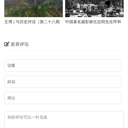
着中华民族最深沉的精神追求，
01 岩画
的明代长城
代表着中华民族独特的精神标
识。在乌海这片热土上，既有优
文博 | 与历史对话（第二十八期
中国著名摄影家任志明先生呼和
乌海桌子山岩画群位于在鄂尔多
美的自然风光，也有多彩的历史
上）正北山河——包头历史文物
浩特老照片100图（五）大宅小
斯市鄂托克旗与乌海市海勃湾区
文化。本期【与历史对话】节目
概览
院
交界处的桌子山山沟的悬崖峭壁
发表评论
我们走进乌海，对话内蒙古乌海
和沟畔石灰岩磐石上，主要包括
市文化广电事业发展中心（市文
召烧沟岩画、雀尔沟岩画、苦菜
物保护中心）副主任、文博研究
沟岩画、乌兰布拉格岩画、摩儿
员武俊生，为您讲述乌海岩画、
沟岩画、苏白音沟岩画、小摩尼
长城、遗址遗迹，从不同视角带
沟岩画等。岩画地点约二十余
您领略乌海市独具特色的文化资
处，二千五百余个单体画面。岩
源，与大家一起探寻这座城市文
画比较均匀地散布在桌子山山脉
化基因的魅力。
的山沟磐石上，而且从技法、风
格、内容上看，属于两个时期。