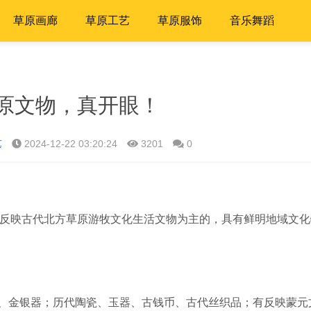
草原画廊
草原工艺
草原服饰
音乐舞蹈
草原文物，真开眼！
艺
2024-12-22 03:20:24
3201
0
反映古代北方草原游牧文化生活文物为主的，具有鲜明地域文化
、金银器；历代陶瓷、玉器、古钱币、古代丝织品；有反映蒙元