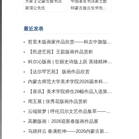
大家 || 记蒙古族书法
中国著名书法家土默
家漠公先生
特蒙古族云生华先生
书法作品集锦
最近发表
哲里木版画家作品欣赏——科左中旗版画家李忠斌作品赏析
【民进艺苑】王茹版画作品赏析
科尔沁版画 | 壮丽史诗版上跃 英雄精神画中传
【达尔罕艺苑】 版画作品欣赏
内蒙古师范大学美术学院2026届本科生毕业作品展美术学专业（版画方向）
【喜讯】美术学院师生26幅作品入选第二届内蒙古自治区小版画暨藏书票展
周五展 | 张秀花版画作品赏析
云端留梦 | 呼伦贝尔文艺作品集萃——姜识民版画选登
高鹏版画︱2026迎新春版画作品展
马踏祥云 春满乾坤——2026内蒙古新春民间工艺美术线上展（三）