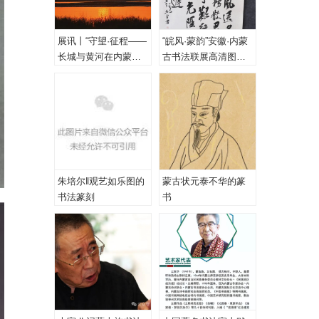
展讯丨“守望·征程——
“皖风·蒙韵”安徽·内蒙
长城与黄河在内蒙古
古书法联展高清图
乌海首次拥抱”主题摄
（一、特邀作品）
影展
朱培尔‖观艺如乐图的
蒙古状元泰不华的篆
书法篆刻
书