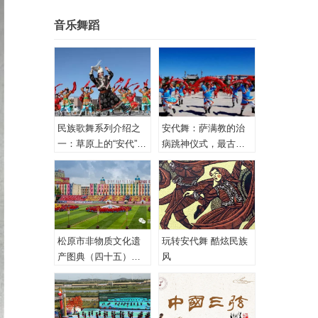
音乐舞蹈
民族歌舞系列介绍之
安代舞：萨满教的治
一：草原上的“安代”和
病跳神仪式，最古老
安代舞
的心理治疗！
松原市非物质文化遗
玩转安代舞 酷炫民族
产图典（四十五）蒙
风
古族安代舞