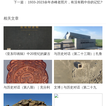
下一篇：
1933-2023余年赤峰老照片，有没有戳中你的记忆?
相关文章
《亚东印画辑》中20世纪的蒙古
与历史对话（第二十三期）| 扎鲁
地方老照片（附AI彩色复原）
特旗南宝力皋吐博物馆
与历史对话（第八期）｜充分利
文博 | 与历史对话（第二十九
用内蒙古元代文化遗产资源，铸
期）留住历史根脉 传承中华文明
牢中华民族共同体意识
——走进阿拉善