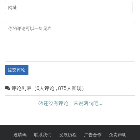
您领略乌海市独具特色的文化资
处，二千五百余个单体画面。岩
源，与大家一起探寻这座城市文
画比较均匀地散布在桌子山山脉
化基因的魅力。
的山沟磐石上，而且从技法、风
格、内容上看，属于两个时期。
有岩画分布的地方，图案十分密
集，各个图形密密麻麻连成一
片。各个图形尽管磨刻的沟槽很
提交评论
深，有的深达 3厘米以上，但由
评论列表（0人评论 , 875人围观）
于风蚀雨淋等大自然的破坏，有
些图形已看不清晰。这些岩画的
☹还没有评论，来说两句吧...
刻画题材以人面像、动物、狩
猎、舞蹈、骑士、星像、符号等
内容为主，每幅岩画都单独成
邀请码
联系我们
发展历程
广告合作
免责声明
画，形态各异。岩画在地域上与