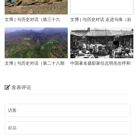
文博 | 与历史对话（第三十六
文博 | 与历史对话 走进乌海（岩
文化是一个国家、一个民族的灵
期）探寻隆盛庄“大明洪武二十九
画长城遗址篇）
魂。中华文化悠久的历史，积淀
年”石刻 见证乌兰察布修筑最早
着中华民族最深沉的精神追求，
01 岩画
的明代长城
代表着中华民族独特的精神标
识。在乌海这片热土上，既有优
文博 | 与历史对话（第二十八期
中国著名摄影家任志明先生呼和
乌海桌子山岩画群位于在鄂尔多
美的自然风光，也有多彩的历史
上）正北山河——包头历史文物
浩特老照片100图（五）大宅小
斯市鄂托克旗与乌海市海勃湾区
文化。本期【与历史对话】节目
概览
院
交界处的桌子山山沟的悬崖峭壁
发表评论
我们走进乌海，对话内蒙古乌海
和沟畔石灰岩磐石上，主要包括
市文化广电事业发展中心（市文
召烧沟岩画、雀尔沟岩画、苦菜
物保护中心）副主任、文博研究
沟岩画、乌兰布拉格岩画、摩儿
员武俊生，为您讲述乌海岩画、
沟岩画、苏白音沟岩画、小摩尼
长城、遗址遗迹，从不同视角带
沟岩画等。岩画地点约二十余