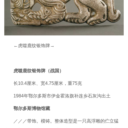
←虎噬鹿纹银饰牌→
虎噬鹿纹银饰牌（战国）
长10.4厘米、宽4.75厘米，重75克
1984年鄂尔多斯市伊金霍洛旗补连乡石灰沟出土
鄂尔多斯博物馆藏
／／／带饰。模铸。整体造型是一只高浮雕的伫立猛