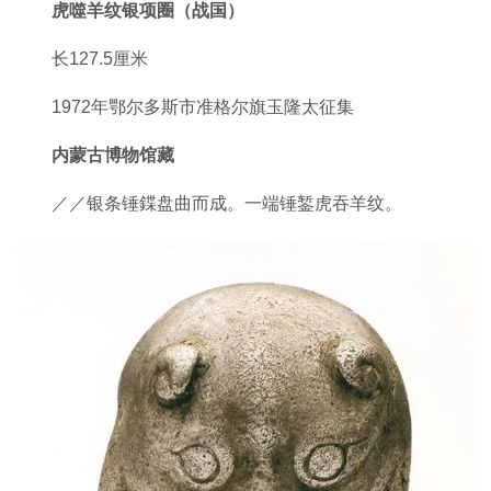
虎噬羊纹银项圈（战国）
长127.5厘米
1972年鄂尔多斯市准格尔旗玉隆太征集
内蒙古博物馆藏
／／银条锤鍱盘曲而成。一端锤錾虎吞羊纹。