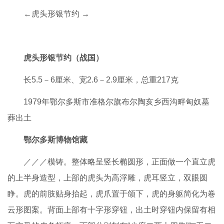
←虎头形银节约 →
虎头形银节约（战国）
长5.5－6厘米、宽2.6－2.9厘米，总重217克
1979年鄂尔多斯市准格尔旗布尔陶亥乡西沟畔匈奴墓
葬出土
鄂尔多斯博物馆藏
／／／模铸。整体略呈竖长椭圆形，正面做一个直立虎
的上半身造型，上部的虎头为高浮雕，虎耳竖立，双眼圆
睁。虎的前肢贴身抬起，虎爪置于颌下，虎的身躯简化为卷
云形图案。背面上部有十字形穿钮，出土时穿钮内保留有相