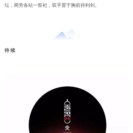
坛，两旁各站一祭祀，双手置于胸前持利剑。
待 续