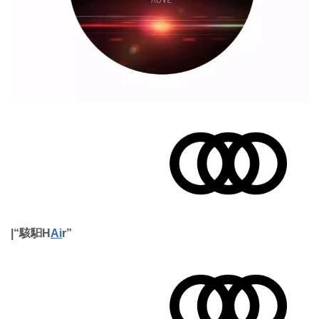
|“駭馹H
Ai
r”