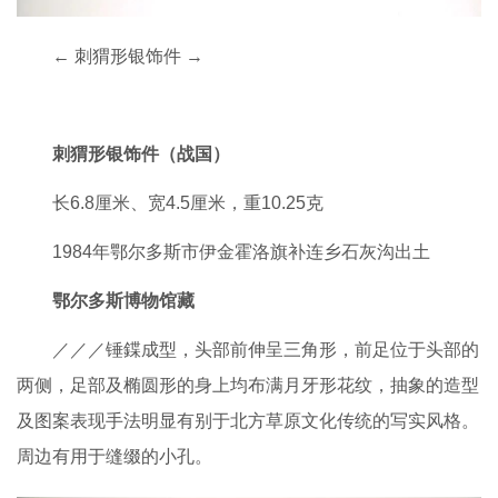
← 刺猬形银饰件 →
刺猬形银饰件（战国）
长6.8厘米、宽4.5厘米，重10.25克
1984年鄂尔多斯市伊金霍洛旗补连乡石灰沟出土
鄂尔多斯博物馆藏
／／／锤鍱成型，头部前伸呈三角形，前足位于头部的
两侧，足部及椭圆形的身上均布满月牙形花纹，抽象的造型
及图案表现手法明显有别于北方草原文化传统的写实风格。
周边有用于缝缀的小孔。