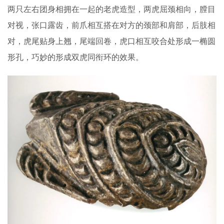
两只左右团身相拥在一起的老虎造型，两虎屈颈相向，膛目
对视，张口露齿，前爪相互搭在对方的颈部和肩部，后肢相
对，虎尾贴身上翘，尾端回卷，虎口相互咬合处形成一椭圆
形孔，巧妙的形成双虎同衔环的效果。