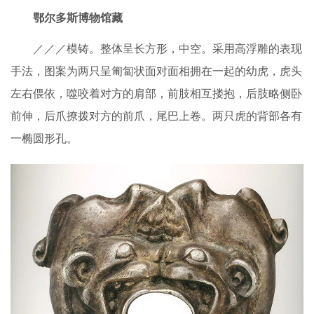
鄂尔多斯博物馆藏
／／／模铸。整体呈长方形，中空。采用高浮雕的表现
手法，图案为两只呈匍匐状面对面相拥在一起的幼虎，虎头
左右偎依，噬咬着对方的肩部，前肢相互搂抱，后肢略侧卧
前伸，后爪撩拨对方的前爪，尾巴上卷。两只虎的背部各有
一椭圆形孔。