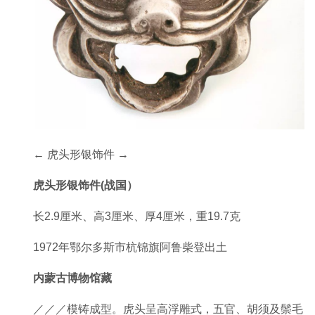
← 虎头形银饰件 →
虎头形银饰件
(
战国）
长2.9厘米、高3厘米、厚4厘米，重19.7克
1972年鄂尔多斯市杭锦旗阿鲁柴登出土
内蒙古博物馆藏
／／／模铸成型。虎头呈高浮雕式，五官、胡须及鬃毛