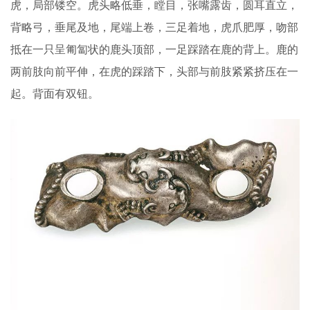
虎，局部镂空。虎头略低垂，瞠目，张嘴露齿，圆耳直立，
背略弓，垂尾及地，尾端上卷，三足着地，虎爪肥厚，吻部
抵在一只呈匍匐状的鹿头顶部，一足踩踏在鹿的背上。鹿的
两前肢向前平伸，在虎的踩踏下，头部与前肢紧紧挤压在一
起。背面有双钮。