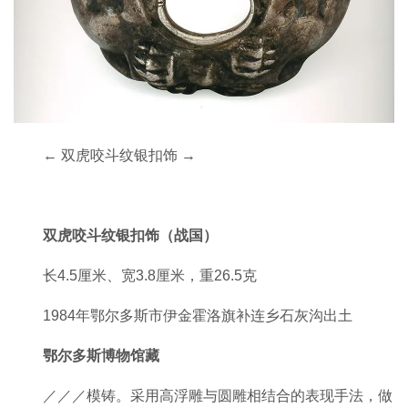
← 双虎咬斗纹银扣饰 →
双虎咬斗纹银扣饰（战国）
长4.5厘米、宽3.8厘米，重26.5克
1984年鄂尔多斯市伊金霍洛旗补连乡石灰沟出土
鄂尔多斯博物馆藏
／／／模铸。采用高浮雕与圆雕相结合的表现手法，做