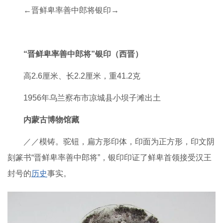
←晋鲜卑率善中郎将银印→
“晋鲜卑率善中郎将”银印（西晋）
高2.6厘米、长2.2厘米，重41.2克
1956年乌兰察布市凉城县小坝子滩出土
内蒙古博物馆藏
／／模铸。驼钮，扁方形印体，印面为正方形，印文阴
刻篆书“晋鲜卑率善中郎将”，银印印证了鲜卑首领接受汉王
封号的
历史
事实。