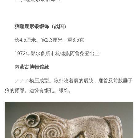
狼噬鹿形银缀饰（战国）
长4.5厘米、宽2.3厘米，重3.5克
1972年鄂尔多斯市杭锦旗阿鲁柴登出土
内蒙古博物馆藏
／／／模压成型。狼扑咬着鹿的后肢，鹿首及前肢垂于
狼的背部。边缘有缀孔。缀饰。