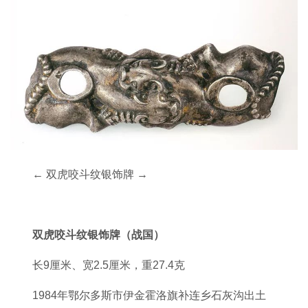
← 双虎咬斗纹银饰牌 →
双虎咬斗纹银饰牌（战国）
长9厘米、宽2.5厘米，重27.4克
1984年鄂尔多斯市伊金霍洛旗补连乡石灰沟出土