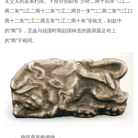
互交叉的皮条朽痕。下部分别刻有“少府二两十四朱”“□工二
两二朱”“□工二两十二朱”“□工二两廿一朱”“□二两二朱”“□工口
两十二朱”“□工二两五朱”“□工二两十朱”等铭文，刻款中
的“两”字，
字体
与战国时期赵国铸造的圆肩圆足布上
的“两”字相同。
← 狼噬鹿形银缀饰 →