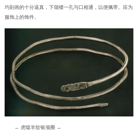
均刻画的十分逼真，下颌镂一孔与口相通，以便佩带。应为
服饰上的饰件。
← 虎噬羊纹银项圈 →