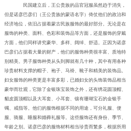
民国建立后，王公贵族的品官冠服虽然趋于消失，
但是诺彦巴彦们（王公贵族的蒙语名字）倚仗他们的政治和
经济地位，依旧占据着蒙古民族服饰的最好部分。无论是在
服饰的种类、面料、色彩和装饰品等方面，还是服饰的穿戴
方面，他们同样讲究豪华、多样、阔绰、舒适。正因为诺彦
巴彦们占据着大量的财产，他们的服饰种类很丰富、质地特
别精美。男子服饰种类从头到脚就有几十种，其中有用各种
珍贵材料支撑的帽子、袍子、马褂、靴子和精美的装饰品。
妇女服饰的种类更是丰富多彩，已婚妇女的头饰装饰品相当
豪华而壮观，它除了金银珠宝装饰之外，还有绣花圆顶帽、
貂皮圆顶帽以及大耳套、小耳套、镶有珊瑚宝石的金银手
镯、戒指等。他们的服饰根据不同的用途，可分礼服、便
服、骑服、睡服和婚葬礼服等。这些服饰还有身份、季节、
年龄之别。诺彦巴彦的服饰材料相当珍贵而繁多，根据所用