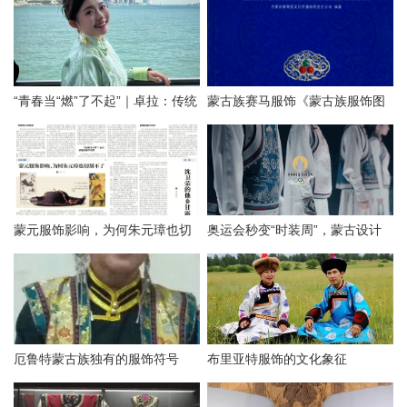
“青春当“燃”了不起”｜卓拉：传统
蒙古族赛马服饰《蒙古族服饰图
与现代融合的民族服装设计师
鉴》
（Mongol）
蒙元服饰影响，为何朱元璋也切
奥运会秒变“时装周”，蒙古设计
割不了
竟然火了
厄鲁特蒙古族独有的服饰符号
布里亚特服饰的文化象征