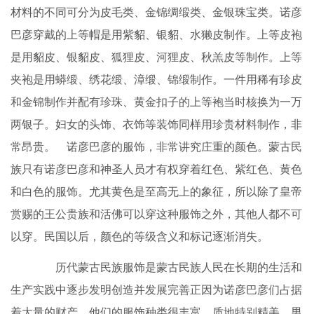
材料的不同可分为皮毛类、金锦绸缎类、金银珠宝类。诺彦
巴彦穿戴的上等帽是用紫貂、银貂、水獭皮制作。上等皮袍
是用貂皮、银貂皮、狐狸皮、河狸皮、秋羔皮等制作。上等
夹袍是用蟒缎、绣花缎、漳缎、锦缎制作。一件用稀有珍皮
和金锦制作并配有珍珠、黄金扣子的上等袍当时核换为一万
两银子。妇女的头饰、衣饰等装饰同样用珍贵材料制作，非
常昂贵。 诺彦巴彦的服饰，非常讲究庄重的颜色。蒙古民
族只有诺彦巴彦和神圣人员才有权穿着红色、紫红色、黄色
和白色的服饰。尤其黄色是至高无上的象征，所以除了皇帝
赏赐的王公贵族和活佛可以穿这种服饰之外，其他人都不可
以穿。民国以后，颜色的等级含义和标记逐渐消失。
历代蒙古民族服饰是蒙古民族人民在长期的生活和
生产实践中逐步发明创造并发展完善正因为诺彦巴彦们占据
着大量的财产，他们的服饰种类很丰富、质地特别精美。男