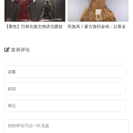
【聚焦】巴林右旗文物讲北疆故
民族风丨蒙古族织金锦：以黄金
事——清代绣博古纹蒙古族服饰
为衣，折射怎样的价值观？
发表评论