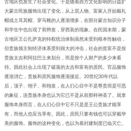
古地区也发生了社会变化。于是随着西方文化影响的日益扩
大蒙古民族服饰出现了变化，从上层人物、富家人开始戴礼
帽或土耳其帽、穿马靴的人逐渐增多，在部分蒙古知识分子
和学生中也出现了剪辫发，穿西装的现象。在民国末期，蒙
古地区王公扎萨克的特权统治体制虽然未受到根本性触动，
但贵族领主制经济体系受到很大的冲击，社会的贫富不是按
贵族太吉和阿拉巴土来划分，而是按个人财产的多少来看
待。因此社会上出现了破落的太吉和富有的蔗民。官品服饰
逐渐消亡，贵族和蔗民服饰逐渐接近。20世纪30年代以
后，顶子、翎子、和翎发，在人们心目中不是尊贵而是可恶
的象征，连贵族本身也认为它已不是从前那样神圣了。就拿
服饰本身而言，在人们心目中它不只是是王公贵族才能享
有，而他人也应当享有。因此，庶民只要有钱也可以穿戴华
美的服饰。服饰的这种变化，也以为着封建制度已临灭亡。