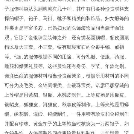
子服饰种类从头到脚就有几十种，其中有用各种珍贵材料支
撑的帽子、袍子、马褂、靴子和精美的装饰品。妇女服饰的
种类更是丰富多彩，已婚妇女的头饰装饰品相当豪华而壮
观，它除了金银珠宝装饰之外，还有绣花圆顶帽、貂皮圆顶
帽以及大耳套、小耳套、镶有珊瑚宝石的金银手镯、戒指
等。他们的服饰根据不同的用途，可分礼服、便服、骑服、
睡服和婚葬礼服等。这些服饰还有身份、季节、年龄之别。
诺彦巴彦的服饰材料相当珍贵而繁多，根据所用材料的不同
可分为皮毛类、金锦绸缎类、金银珠宝类。诺彦巴彦穿戴的
上等帽是用紫貂、银貂、水獭皮制作。上等皮袍是用貂皮、
银貂皮、狐狸皮、河狸皮、秋羔皮等制作。上等夹袍是用蟒
缎、绣花缎、漳缎、锦缎制作。一件用稀有珍皮和金锦制作
并配有珍珠、黄金扣子的上等袍当时核换为一万两银子。妇
女的头饰、衣饰等装饰同样用珍贵材料制作，非常昂贵。诺