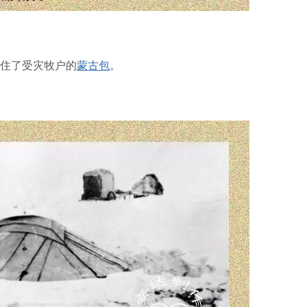
埋住了受灾牧户的
蒙古包
。