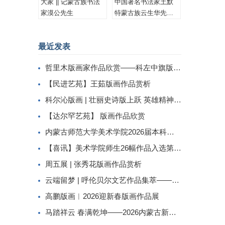
大家 || 记蒙古族书法
中国著名书法家土默
家漠公先生
特蒙古族云生华先生
书法作品集锦
最近发表
哲里木版画家作品欣赏——科左中旗版画家李忠斌作品赏析
【民进艺苑】王茹版画作品赏析
科尔沁版画 | 壮丽史诗版上跃 英雄精神画中传
【达尔罕艺苑】 版画作品欣赏
内蒙古师范大学美术学院2026届本科生毕业作品展美术学专业（版画方向）
【喜讯】美术学院师生26幅作品入选第二届内蒙古自治区小版画暨藏书票展
周五展 | 张秀花版画作品赏析
云端留梦 | 呼伦贝尔文艺作品集萃——姜识民版画选登
高鹏版画︱2026迎新春版画作品展
马踏祥云 春满乾坤——2026内蒙古新春民间工艺美术线上展（三）