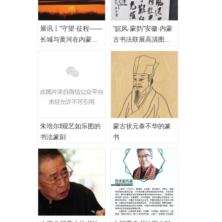
展讯丨“守望·征程——
“皖风·蒙韵”安徽·内蒙
长城与黄河在内蒙古
古书法联展高清图
乌海首次拥抱”主题摄
（一、特邀作品）
影展
朱培尔‖观艺如乐图的
蒙古状元泰不华的篆
书法篆刻
书