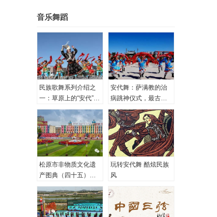
音乐舞蹈
民族歌舞系列介绍之
安代舞：萨满教的治
一：草原上的“安代”和
病跳神仪式，最古老
安代舞
的心理治疗！
松原市非物质文化遗
玩转安代舞 酷炫民族
产图典（四十五）蒙
风
古族安代舞