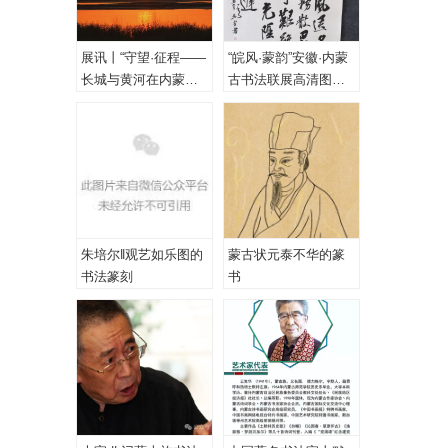
展讯丨“守望·征程——
“皖风·蒙韵”安徽·内蒙
长城与黄河在内蒙古
古书法联展高清图
乌海首次拥抱”主题摄
（一、特邀作品）
影展
朱培尔‖观艺如乐图的
蒙古状元泰不华的篆
书法篆刻
书