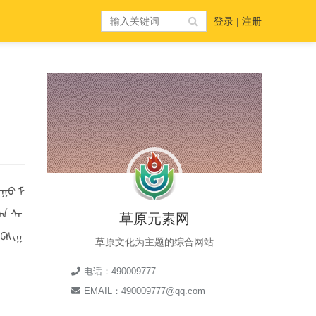
登录
|
注册
ᠠᠭᠤ ᠮ
ᠲᠠ ᠰᠡ
草原元素网
ᠡᠪᠰᠢᠭ
草原文化为主题的综合网站
电话：490009777
EMAIL：490009777@qq.com