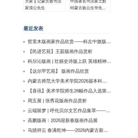
大家 || 记蒙古族书法
中国著名书法家土默
家漠公先生
特蒙古族云生华先生
书法作品集锦
最近发表
哲里木版画家作品欣赏——科左中旗版画家李忠斌作品赏析
【民进艺苑】王茹版画作品赏析
科尔沁版画 | 壮丽史诗版上跃 英雄精神画中传
【达尔罕艺苑】 版画作品欣赏
内蒙古师范大学美术学院2026届本科生毕业作品展美术学专业（版画方向）
【喜讯】美术学院师生26幅作品入选第二届内蒙古自治区小版画暨藏书票展
周五展 | 张秀花版画作品赏析
云端留梦 | 呼伦贝尔文艺作品集萃——姜识民版画选登
高鹏版画︱2026迎新春版画作品展
马踏祥云 春满乾坤——2026内蒙古新春民间工艺美术线上展（三）