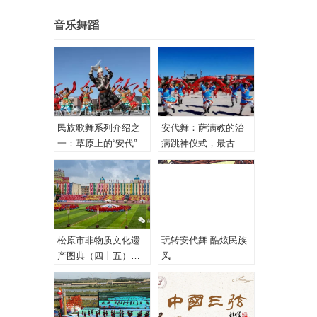
音乐舞蹈
民族歌舞系列介绍之
安代舞：萨满教的治
一：草原上的“安代”和
病跳神仪式，最古老
安代舞
的心理治疗！
松原市非物质文化遗
玩转安代舞 酷炫民族
产图典（四十五）蒙
风
古族安代舞