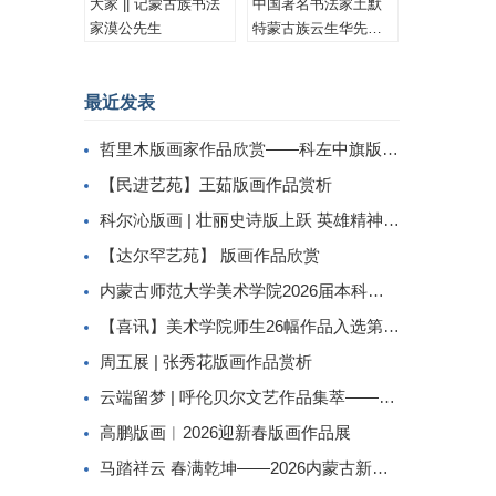
大家 || 记蒙古族书法
中国著名书法家土默
家漠公先生
特蒙古族云生华先生
书法作品集锦
最近发表
哲里木版画家作品欣赏——科左中旗版画家李忠斌作品赏析
【民进艺苑】王茹版画作品赏析
科尔沁版画 | 壮丽史诗版上跃 英雄精神画中传
【达尔罕艺苑】 版画作品欣赏
内蒙古师范大学美术学院2026届本科生毕业作品展美术学专业（版画方向）
【喜讯】美术学院师生26幅作品入选第二届内蒙古自治区小版画暨藏书票展
周五展 | 张秀花版画作品赏析
云端留梦 | 呼伦贝尔文艺作品集萃——姜识民版画选登
高鹏版画︱2026迎新春版画作品展
马踏祥云 春满乾坤——2026内蒙古新春民间工艺美术线上展（三）