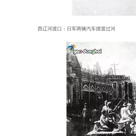
西辽河渡口：日军两辆汽车摆渡过河