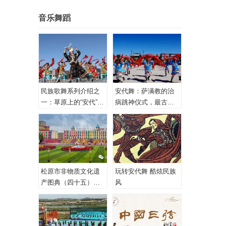
音乐舞蹈
民族歌舞系列介绍之
安代舞：萨满教的治
一：草原上的“安代”和
病跳神仪式，最古老
安代舞
的心理治疗！
松原市非物质文化遗
玩转安代舞 酷炫民族
产图典（四十五）蒙
风
古族安代舞