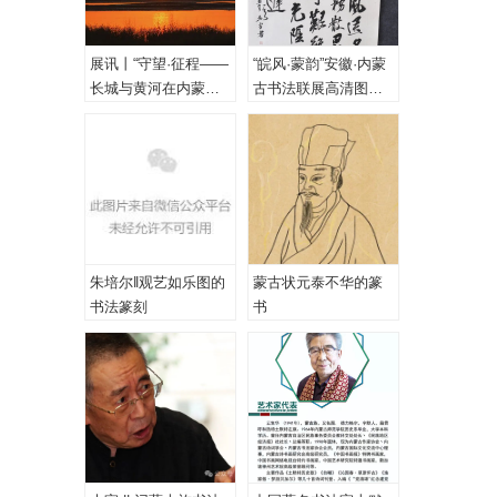
展讯丨“守望·征程——
“皖风·蒙韵”安徽·内蒙
长城与黄河在内蒙古
古书法联展高清图
乌海首次拥抱”主题摄
（一、特邀作品）
影展
朱培尔‖观艺如乐图的
蒙古状元泰不华的篆
书法篆刻
书