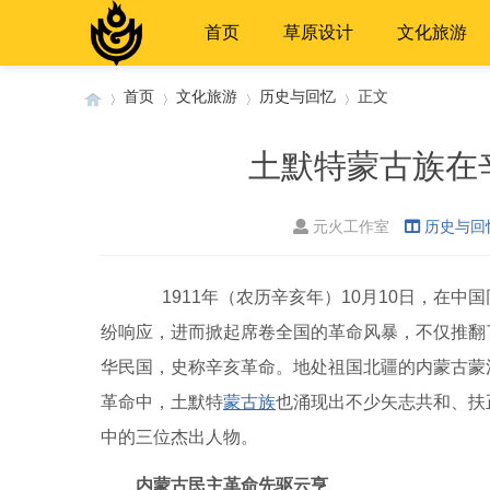
首页
草原设计
文化旅游
首页
文化旅游
历史与回忆
正文
土默特蒙古族在
›
›
›
›
元火工作室
历史与回
1911年（农历辛亥年）10月10日，在中
纷响应，进而掀起席卷全国的革命风暴，不仅推翻
华民国，史称辛亥革命。地处祖国北疆的内蒙古蒙
革命中，土默特
蒙古族
也涌现出不少矢志共和、扶
中的三位杰出人物。
内蒙古民主革命先驱云亨