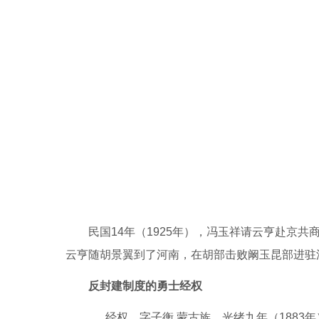
民国14年（1925年），冯玉祥请云亨赴京共
云亨随胡景翼到了河南，在胡部击败阚玉昆部进驻
反封建制度的勇士经权
经权，字子衡,蒙古族，光绪九年（1883年