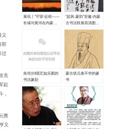
展讯丨“守望·征程——
“皖风·蒙韵”安徽·内蒙
长城与黄河在内蒙古
古书法联展高清图
乌海首次拥抱”主题摄
（一、特邀作品）
请义
影展
将郭
吊过
朱培尔‖观艺如乐图的
蒙古状元泰不华的篆
攻克
书法篆刻
书
军起
斗，
云携
亨又