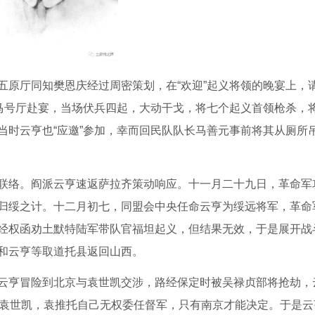
五原厅同知樊恩庆经过周密策划，在“欢迎”起义将领的晚宴上，
”马号厅赴宴，当场伏兵四起，大动干戈，将七个起义首领枪杀，
当时云亨也“应邀”参加，幸而回民队队长马善元事前将其从厕所
联络。阎派云亨速返萨拉齐策动响应。十一月二十九日，革命军
归绥之计。十二月初七，同盟会中央任命云亨为绥远将军，革命
经权函劝土默特陆军带队官福坦起义，但结果无效，于是展开战
和云亨等取道托县返回山西。
云亨冒险到北京与袁世凯交涉，路经保定时被吴禄贞部将抢劫，
了袁世凯，袁推托自己无权委任督军，只有南京才能决定。于是云