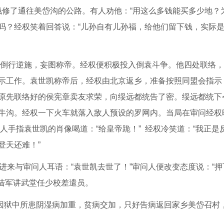
修了通往美岱沟的公路。有人劝他：“用这么多钱能买多少地？
吗？经权笑着回答说：“儿孙自有儿孙福，给他们留下钱，实际
世凯倒行逆施，妄图称帝。经权便积极投入倒袁斗争。他四处联络
示工作。袁世凯称帝后，经权由北京返乡，准备按照同盟会指示
原先联络好的侯宪章卖友求荣，向绥远都统告了密。绥远都统下
牛沟。经权一下火车就落入敌人预设的罗网内。当局在审问经权
问人手指袁世凯的肖像喝道：“给皇帝跪！” 经权冷笑道：“我正是
登天还难！”
来与审问人耳语：“袁世凯去世了！”审问人便改变态度说：“押
在陆军讲武堂任少校差遣员。
狱中所患阴湿病加重，贫病交加，只好告病返回家乡美岱召村