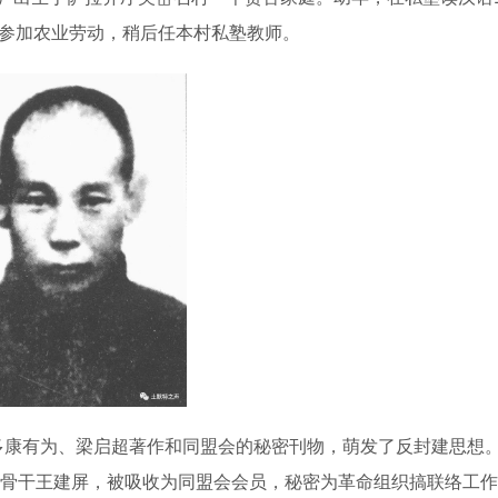
学参加农业劳动，稍后任本村私塾教师。
康有为、梁启超著作和同盟会的秘密刊物，萌发了反封建思想
盟会骨干王建屏，被吸收为同盟会会员，秘密为革命组织搞联络工