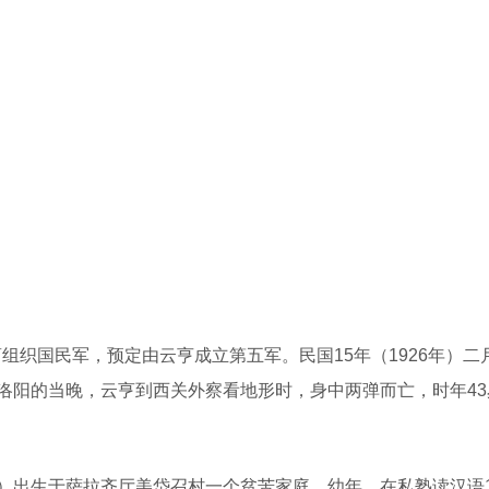
商组织国民军，预定由云亨成立第五军。民国15年（1926年）二
洛阳的当晚，云亨到西关外察看地形时，身中两弹而亡，时年43
）出生于萨拉齐厅美岱召村一个贫苦家庭。幼年，在私塾读汉语1