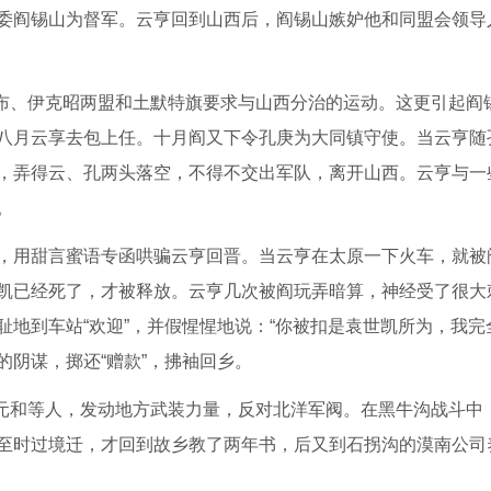
委阎锡山为督军。云亨回到山西后，阎锡山嫉妒他和同盟会领导
察布、伊克昭两盟和土默特旗要求与山西分治的运动。这更引起阎
八月云享去包上任。十月阎又下令孔庚为大同镇守使。当云亨随
，弄得云、孔两头落空，不得不交出军队，离开山西。云亨与一
。
，用甜言蜜语专函哄骗云亨回晋。当云亨在太原一下火车，就被
凯已经死了，才被释放。云亨几次被阎玩弄暗算，神经受了很大
地到车站“欢迎”，并假惺惺地说：“你被扣是袁世凯所为，我完
的阴谋，掷还“赠款”，拂袖回乡。
乔元和等人，发动地方武装力量，反对北洋军阀。在黑牛沟战斗中
至时过境迁，才回到故乡教了两年书，后又到石拐沟的漠南公司