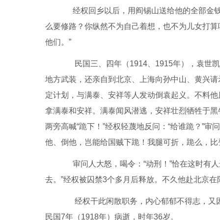
经权回乡以后，用阎锡山送给他的全部金钱
么要修路？你纵然不为自己着想，也不为儿女打算
他们。”
民国三、四年（1914、1915年），袁
地方武装，还亲自到北京、上海向孙中山、黄兴请
定计划，与满泰、安祥等人发动倒袁起义。不料他
拿满泰和安祥。满泰闻风潜逃，安祥壮烈牺牲于黑
两旁高喊“跪下！”经权轻蔑地反问：“给谁跪？”审
他、倒他，岂能给国贼下跪！我腿可折，跪么，比
审问人大怒，喝令：“动刑！”恰在这时有人进
去。”经权被囚禁3个多月后释放。不久他赴北京
经权干此闲散职务，内心郁郁不得志，又因
民国7年（1918年）病逝，时年36岁。