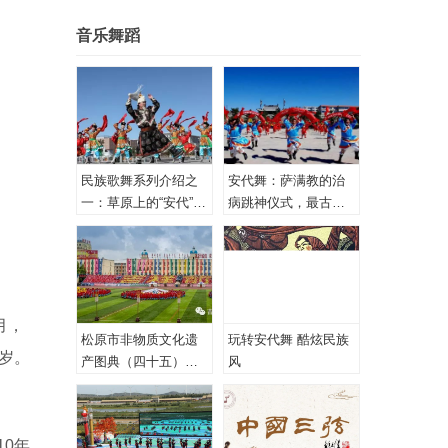
音乐舞蹈
民族歌舞系列介绍之
安代舞：萨满教的治
一：草原上的“安代”和
病跳神仪式，最古老
安代舞
的心理治疗！
月，
松原市非物质文化遗
玩转安代舞 酷炫民族
岁。
产图典（四十五）蒙
风
古族安代舞
0年