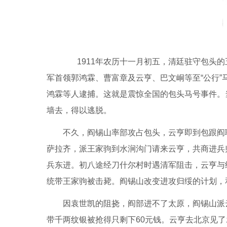
1911年农历十一月初五，清廷驻守包头的
军首领郭鸿霖、曹富章及云亨、巴文峒等至“公行
鸿霖等人逮捕。这就是震惊全国的包头马号事件。
墙去，得以逃脱。
不久，阎锡山率部攻占包头，云亨即到包跟阎
萨拉齐，派王家驹到水涧沟门请来云亨，共商进兵
兵东进。初八途经刀什尔村时遇清军阻击，云亨与
统带王家驹被击毙。阎锡山改变进攻归绥的计划，
因袁世凯的阻挠，阎部进不了太原，阎锡山派
带千两纹银被抢得只剩下60元钱。云亨去北京见