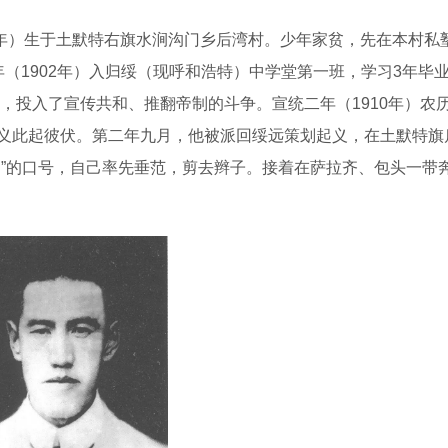
年）生于土默特右旗水涧沟门乡后湾村。少年家贫，先在本村私
（1902年）入归绥（现呼和浩特）中学堂第一班，学习3年毕
会，投入了宣传共和、推翻帝制的斗争。宣统二年（1910年）农
义此起彼伏。第二年九月，他被派回绥远策划起义，在土默特旗
足”的口号，自己率先垂范，剪去辫子。接着在萨拉齐、包头一带