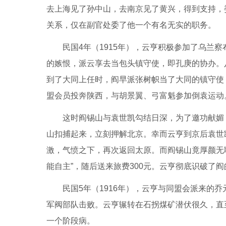
去上海见了孙中山，去南京见了黄兴，得到支持，
关系，仅在副官处委了他一个有名无实的职务。
民国4年（1915年），云亨积极参加了乌兰
的嫉恨，派云享去当包头镇守使，即孔庚的协办。
到了大同上任时，阎早派张树帜当了大同的镇守使
盟会员投奔陕西，与胡景翼、弓富魁参加倒袁运动
这时阎锡山与袁世凯勾结日深，为了邀功献媚
山扣捕起来，立刻押解北京。幸而云亨到京后袁世
激，气愤之下，再次返回太原。而阎锡山竟厚颜无耻
能自主”，随后送来旅费300元。云亨彻底识破了阎
民国5年（1916年），云亨与同盟会派来的
军阀部队击败。云亨辗转在石拐煤矿潜伏很久，直
一个阶段病。