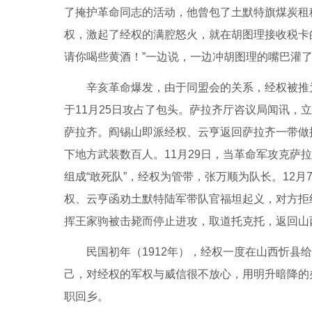
了掩护革命同志的活动，他曾包了土默特旗煤炭租
权，激起了经权的满腔怒火，就在胡图理接收税卡
请你喝些黄酒！”一边说，一边冲胡图理的嘴巴灌
辛亥革命爆发，由于同盟会的关系，经权被推
于11月25日攻占了包头。萨拉齐厅咨议局闻讯
萨拉齐。阎锡山即派经权、云亨返回萨拉齐一带做
下地方武装数百人。11月29日，当革命军攻克萨
组成“敢死队”，经权为管带，张万顺为队长。12
权、云亨函劝土默特陆军带队官福坦起义，对方拒
挥王家驹被击毙而停止进攻，取道托克托，返回山
民国初年（1912年），经权一度在山西忻
己，对经权的军权与威信很不放心，用明升暗降的
职回乡。