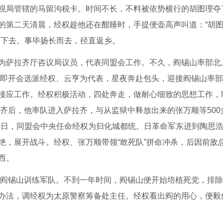
税局管辖的马留沟税卡。时间不长，不料被依势横行的胡图理夺
的第二天清晨，经权趁他还在酣睡时，手提便壶高声叫道：“胡
了下去。事毕扬长而去，径直返乡。
为萨拉齐厅咨议局议员，代表同盟会工作。不久，阎锡山率部北
，立即开会选派经权、云亨为代表，星夜奔赴包头，迎接阎锡山率
接应工作。经权积极活动，四处奔走，做耐心细致的思想工作，
拉齐后，他率队进入萨拉齐，与从监狱中释放出来的张万顺等500
月7日，同盟会中央任命经权为归化城都统。日革命军东进到陶思
绝，展开战斗。经权、张万顺带领“敢死队”拼命冲杀，后因前敌
西。
县给阎锡山训练军队。不到一年时间，阎锡山便开始培植死党，排
办法，调经权为太原警察筹备处主任。经权看出阎的用心，便毅