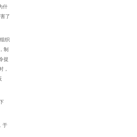
为什
是害了
，组织
，制
令捉
时，
反
下
，于