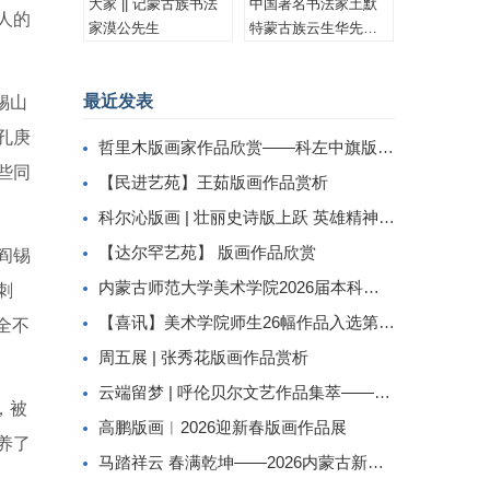
大家 || 记蒙古族书法
中国著名书法家土默
人的
家漠公先生
特蒙古族云生华先生
书法作品集锦
最近发表
锡山
孔庚
哲里木版画家作品欣赏——科左中旗版画家李忠斌作品赏析
些同
【民进艺苑】王茹版画作品赏析
科尔沁版画 | 壮丽史诗版上跃 英雄精神画中传
【达尔罕艺苑】 版画作品欣赏
阎锡
内蒙古师范大学美术学院2026届本科生毕业作品展美术学专业（版画方向）
刺
【喜讯】美术学院师生26幅作品入选第二届内蒙古自治区小版画暨藏书票展
全不
周五展 | 张秀花版画作品赏析
云端留梦 | 呼伦贝尔文艺作品集萃——姜识民版画选登
，被
高鹏版画︱2026迎新春版画作品展
养了
马踏祥云 春满乾坤——2026内蒙古新春民间工艺美术线上展（三）