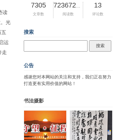
7305
13
72367282
塾读
文章数
阅读数
评论数
业。光
搜索
历五
启运
奔走
公告
感谢您对本网站的关注和支持，我们正在努力
打造更有实用价值的网站！
书法摄影