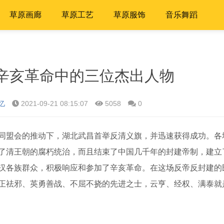
草原画廊
草原工艺
草原服饰
音乐舞蹈
辛亥革命中的三位杰出人物
忆
2021-09-21 08:15:07
5058
0
国同盟会的推动下，湖北武昌首举反清义旗，并迅速获得成功。各
了清王朝的腐朽统治，而且结束了中国几千年的封建帝制，建立
汉各族群众，积极响应和参加了辛亥革命。在这场反帝反封建的
正祛邪、英勇善战、不屈不挠的先进之士，云亨、经权、满泰就