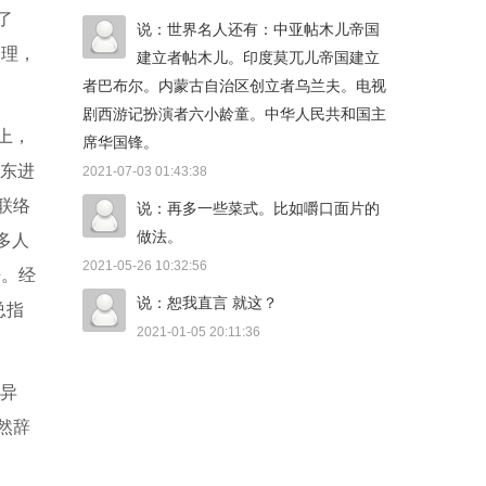
了
说：世界名人还有：中亚帖木儿帝国
图理，
建立者帖木儿。印度莫兀儿帝国建立
者巴布尔。内蒙古自治区创立者乌兰夫。电视
剧西游记扮演者六小龄童。中华人民共和国主
上，
席华国锋。
部东进
2021-07-03 01:43:38
联络
说：再多一些菜式。比如嚼口面片的
做法。
多人
2021-05-26 10:32:56
浩。经
说：恕我直言 就这？
总指
2021-01-05 20:11:36
除异
然辞