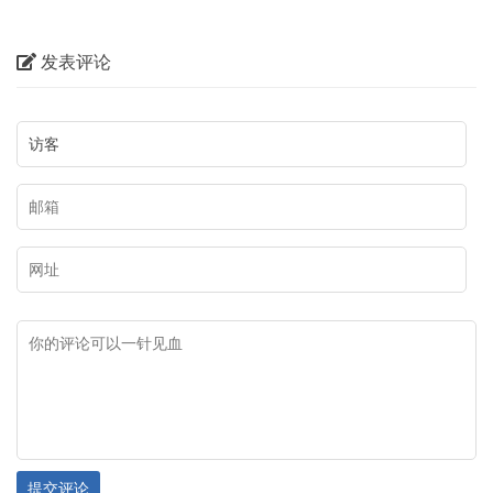
☆
赞
0
踩
0
打赏
收藏
0
版权声明
本文仅代表作者观点，不代表本站立场。
本文系作者授权发表，未经许可，不得转载。
本文链接：
http://www.mgl9.com/post/5330.html
上一篇：
【难忘家乡味】之乌拉特前旗美食——清蒸羊
下一篇：
阿巴嘎旗旅游的好去处，都是美景！
相关文章