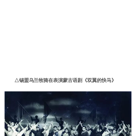
△锡盟乌兰牧骑在表演蒙古语剧《双翼的快马》