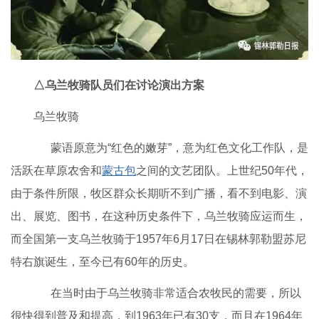
△乌兰牧骑队员们在讨论演出方案
乌兰牧骑
蒙语原意为“红色的嫩芽”，意为红色文化工作队，是
活跃在草原农舍和
蒙古包
之间的文艺团队。上世纪50年代，
由于条件所限，牧区群众长期听不到广播，看不到电影、演
出、展览、图书，在这种历史条件下，乌兰牧骑应运而生，
而全国第一支乌兰牧骑于1957年6月17日在锡林郭勒盟苏尼
特右旗诞生，至今已有60年的历史。
在当时由于乌兰牧骑非常适合农牧民的需要，所以
很快得到普及和提高，到1963年已有30支，而且在1964年