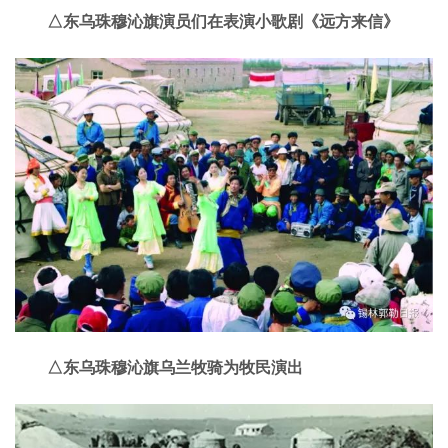
△东乌珠穆沁旗演员们在表演小歌剧《远方来信》
△东乌珠穆沁旗乌兰牧骑为牧民演出