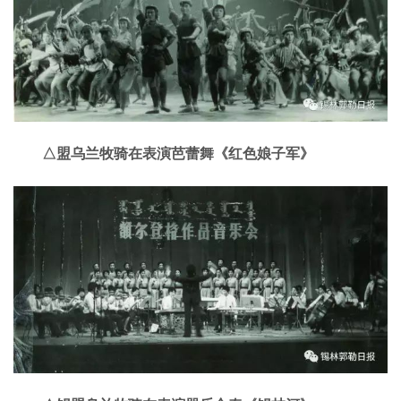
△盟乌兰牧骑在表演芭蕾舞《红色娘子军》