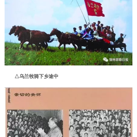
△乌兰牧骑下乡途中