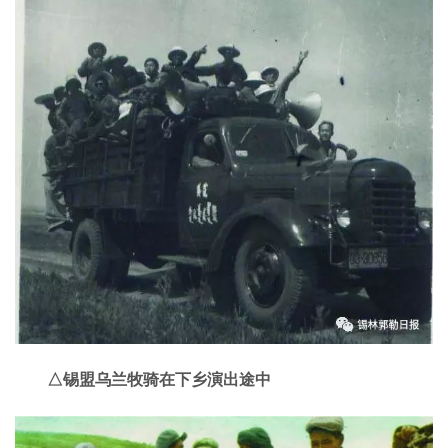
△锡盟乌兰牧骑在下乡演出途中