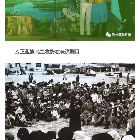
△正蓝旗乌兰牧骑在表演剧目