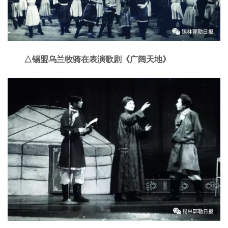
△锡盟乌兰牧骑在表演歌剧《广阔天地》