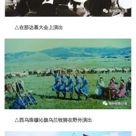
△在那达慕大会上演出
△西乌珠穆沁旗乌兰牧骑在野外演出