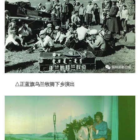
△正蓝旗乌兰牧骑下乡演出