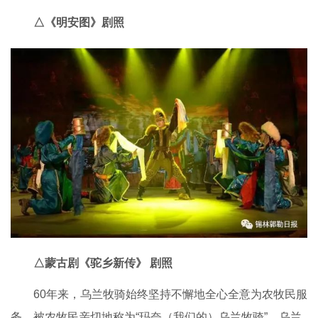
△《明安图》剧照
△蒙古剧《驼乡新传》 剧照
60年来，乌兰牧骑始终坚持不懈地全心全意为农牧民服
务，被农牧民亲切地称为“玛奈（我们的）乌兰牧骑”，乌兰