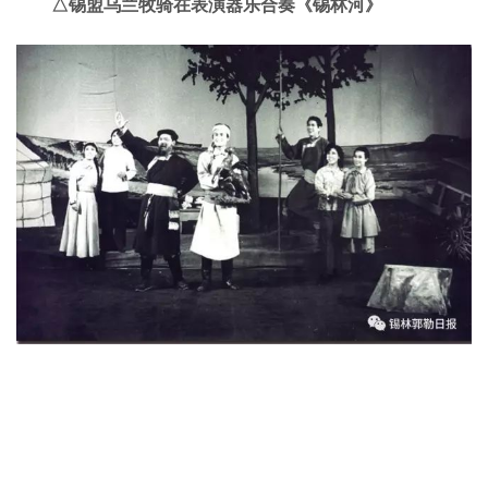
△锡盟乌兰牧骑在表演器乐合奏《锡林河》