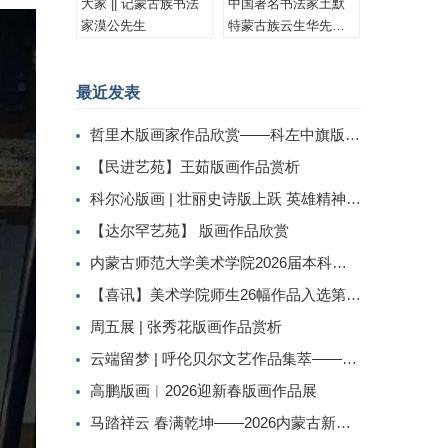
大家 || 记蒙古族书法
中国著名书法家土默
家漠公先生
特蒙古族云生华先生
书法作品集锦
最近发表
哲里木版画家作品欣赏——科左中旗版画家李忠斌作品赏析
【民进艺苑】王茹版画作品赏析
科尔沁版画 | 壮丽史诗版上跃 英雄精神画中传
【达尔罕艺苑】 版画作品欣赏
内蒙古师范大学美术学院2026届本科生毕业作品展美术学专业（版画方向）
【喜讯】美术学院师生26幅作品入选第二届内蒙古自治区小版画暨藏书票展
周五展 | 张秀花版画作品赏析
云端留梦 | 呼伦贝尔文艺作品集萃——姜识民版画选登
高鹏版画︱2026迎新春版画作品展
马踏祥云 春满乾坤——2026内蒙古新春民间工艺美术线上展（三）