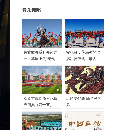
音乐舞蹈
民族歌舞系列介绍之
安代舞：萨满教的治
一：草原上的“安代”和
病跳神仪式，最古老
安代舞
的心理治疗！
松原市非物质文化遗
玩转安代舞 酷炫民族
产图典（四十五）蒙
风
古族安代舞