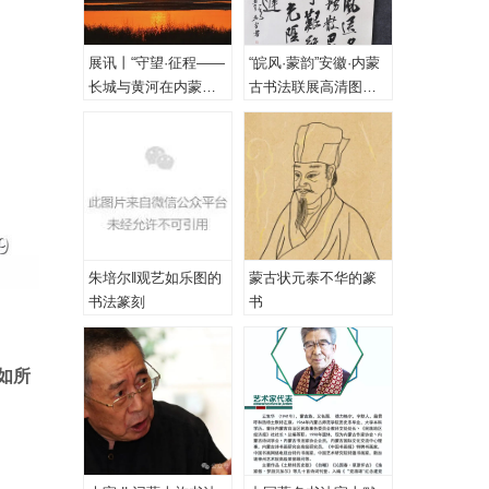
展讯丨“守望·征程——
“皖风·蒙韵”安徽·内蒙
长城与黄河在内蒙古
古书法联展高清图
乌海首次拥抱”主题摄
（一、特邀作品）
影展
朱培尔‖观艺如乐图的
蒙古状元泰不华的篆
书法篆刻
书
如所