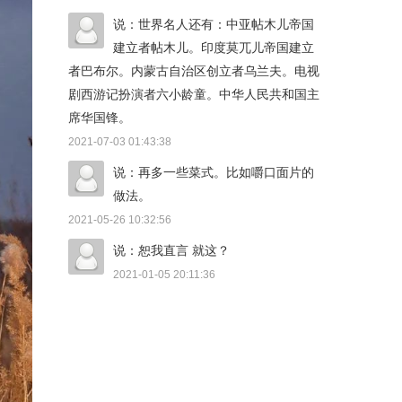
说：世界名人还有：中亚帖木儿帝国
建立者帖木儿。印度莫兀儿帝国建立
者巴布尔。内蒙古自治区创立者乌兰夫。电视
剧西游记扮演者六小龄童。中华人民共和国主
席华国锋。
2021-07-03 01:43:38
说：再多一些菜式。比如嚼口面片的
做法。
2021-05-26 10:32:56
说：恕我直言 就这？
2021-01-05 20:11:36