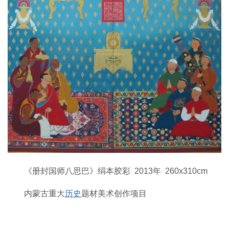
《册封国师八思巴》绢本胶彩 2013年 260x310cm
内蒙古重大
历史
题材美术创作项目